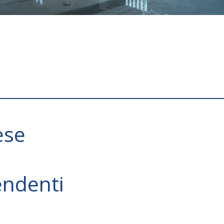
ese
endenti