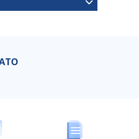
RATO
I