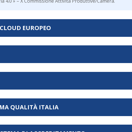
ria 4.0 » – X Commissione Attività Produttive/Camera.
/ CLOUD EUROPEO
MA QUALITÀ ITALIA