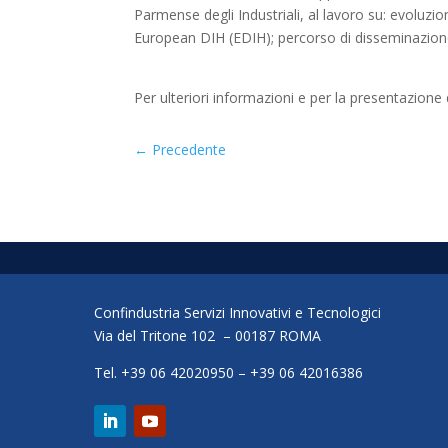
Parmense degli Industriali, al lavoro su: evoluzio
European DIH (EDIH); percorso di disseminazione
Per ulteriori informazioni e per la presentazione
←
Precedente
Confindustria Servizi Innovativi e Tecnologici
Via del Tritone 102 – 00187 ROMA
Tel. +39 06 42020950 – +39 06 42016386