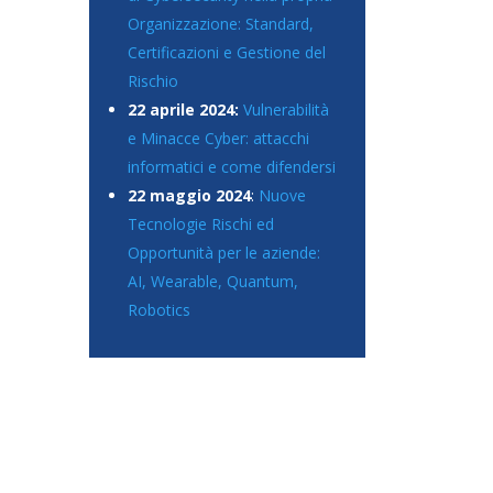
Organizzazione: Standard,
Certificazioni e Gestione del
Rischio
22 aprile 2024:
Vulnerabilità
e Minacce Cyber: attacchi
informatici e come difendersi
22 maggio 2024
:
Nuove
Tecnologie Rischi ed
Opportunità per le aziende:
AI, Wearable, Quantum,
Robotics